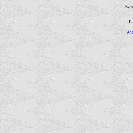
Kom
Pa
Änd